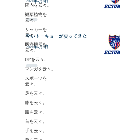
2021年4月8日
院内を云々。
観葉植物を
云々。
サッカーを
云々。
堅いトーキョーが戻ってきた
医療機器を
2021年4月5日
云々。
DIYを云々。
マンガを云々。
スポーツを
云々。
足を云々。
膝を云々。
腰を云々。
首を云々。
手を云々。