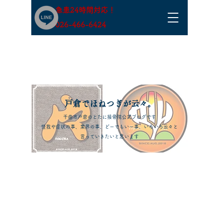
急患24時間対応！
​026-466-6424
​戸倉でほねつぎが云々。
千曲市戸倉のとたに接骨院公式ブログです
怪我や症状の事、業界の事、どーでもいー事、いろいろ云々と
言っていきたいと思います