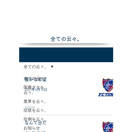
全ての云々。
公式ブログ
全ての云々。
全ての云々。
僅かな希望
医療ネタを
2021年4月12日
云々。
業界を云々。
症状を云々。
症例を云々。
なんて日だ
お知らせ