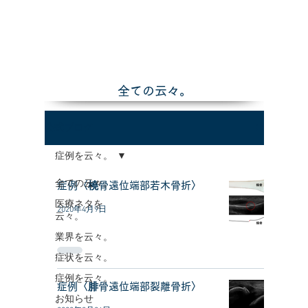
全ての云々。
公式ブログ
症例を云々。
全ての云々。
症例〈橈骨遠位端部若木骨折〉
医療ネタを
2020年4月9日
云々。
業界を云々。
症状を云々。
症例を云々。
症例〈腓骨遠位端部裂離骨折〉
お知らせ