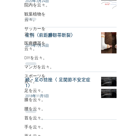
2020年3月24日
院内を云々。
観葉植物を
云々。
サッカーを
云々。
症例〈前距腓靭帯断裂〉
医療機器を
2019年7月26日
云々。
DIYを云々。
マンガを云々。
スポーツを
続・足の捻挫〈 足関節不安定症
云々。
1〉
足を云々。
2018年11月5日
膝を云々。
腰を云々。
首を云々。
手を云々。