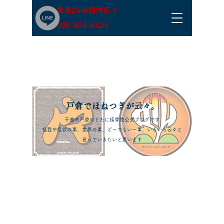
急患24時間対応！
​026-466-6424
​戸倉でほねつぎが云々。
千曲市戸倉のとたに接骨院公式ブログです
怪我や症状の事、業界の事、どーでもいー事、いろいろ云々と
言っていきたいと思います