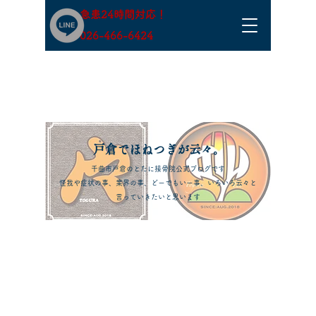
急患24時間対応！
​026-466-6424
​戸倉でほねつぎが云々。
千曲市戸倉のとたに接骨院公式ブログです
怪我や症状の事、業界の事、どーでもいー事、いろいろ云々と
言っていきたいと思います