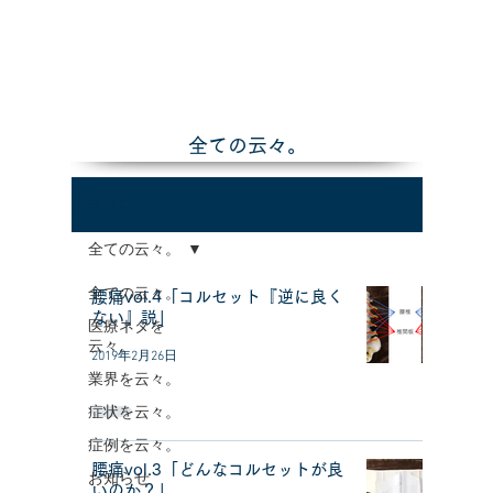
全ての云々。
公式ブログ
全ての云々。
全ての云々。
腰痛vol.4「コルセット『逆に良く
ない』説」
医療ネタを
云々。
2019年2月26日
業界を云々。
症状を云々。
症例を云々。
腰痛vol.3「どんなコルセットが良
お知らせ
いのか？」