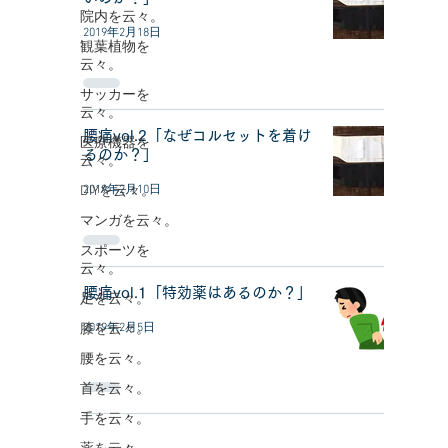
院内を云々。
2019年2月18日
観葉植物を
云々。
サッカーを
云々。
腰痛vol.2「なぜコルセットを着け
医療機器を
るのか？」
云々。
2019年2月10日
DIYを云々。
マンガを云々。
スポーツを
云々。
腰痛vol.1「特効薬はあるのか？」
足を云々。
2019年2月5日
膝を云々。
腰を云々。
首を云々。
手を云々。