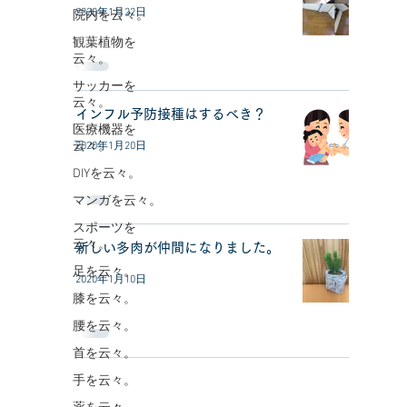
2020年1月22日
院内を云々。
観葉植物を
云々。
サッカーを
云々。
インフル予防接種はするべき？
医療機器を
云々。
2020年1月20日
DIYを云々。
マンガを云々。
スポーツを
云々。
新しい多肉が仲間になりました。
足を云々。
2020年1月10日
膝を云々。
腰を云々。
首を云々。
手を云々。