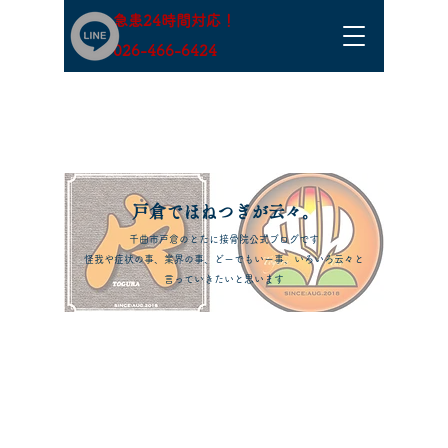
急患24時間対応！
​026-466-6424
​戸倉でほねつぎが云々。
千曲市戸倉のとたに接骨院公式ブログです
怪我や症状の事、業界の事、どーでもいー事、いろいろ云々と
言っていきたいと思います