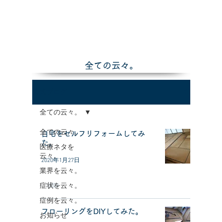
全ての云々。
公式ブログ
全ての云々。
全ての云々。
自宅をセルフリフォームしてみ
た。
医療ネタを
云々。
2020年1月27日
業界を云々。
症状を云々。
症例を云々。
フローリングをDIYしてみた。
お知らせ