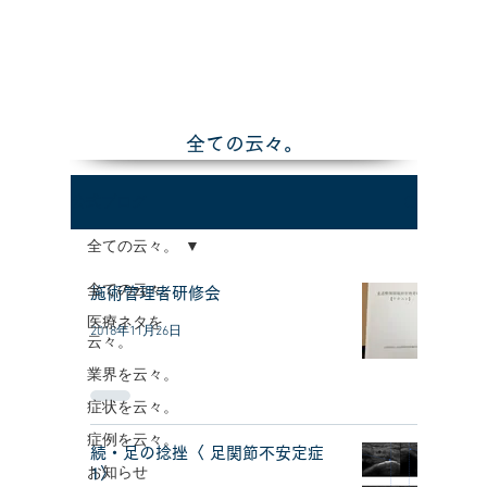
全ての云々。
公式ブログ
全ての云々。
全ての云々。
施術管理者研修会
医療ネタを
2018年11月26日
云々。
業界を云々。
症状を云々。
症例を云々。
続・足の捻挫〈 足関節不安定症
お知らせ
1〉