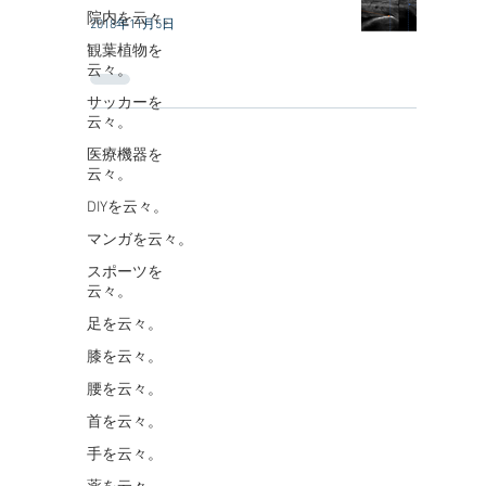
院内を云々。
2018年11月5日
観葉植物を
云々。
サッカーを
云々。
医療機器を
云々。
DIYを云々。
マンガを云々。
スポーツを
云々。
足を云々。
膝を云々。
腰を云々。
首を云々。
手を云々。