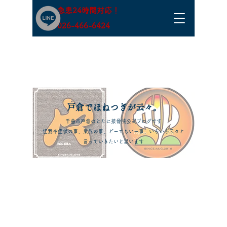
急患24時間対応！
​026-466-6424
​戸倉でほねつぎが云々。
千曲市戸倉のとたに接骨院公式ブログです
怪我や症状の事、業界の事、どーでもいー事、いろいろ云々と
言っていきたいと思います