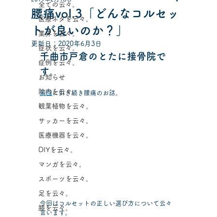
全ての云々。
腰痛vol.3「どんなコルセッ
医療ネタを云々。
トが良いのか？」
業界を云々。
更新日：
2020年6月3日
症状を云々。
千曲市戸倉のとたに接骨院で
症例を云々。
す。
お知らせ
院内を云々。
前回
に引き続き腰痛のお話。
観葉植物を云々。
サッカーを云々。
医療機器を云々。
DIYを云々。
マンガを云々。
スポーツを云々。
足を云々。
今回はコルセットの正しい選び方について云々
膝を云々。
言います。