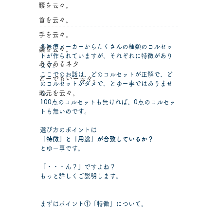
腰を云々。
首を云々。
手を云々。
各医療メーカーからたくさんの種類のコルセッ
薬を云々。
トが作られていますが、それぞれに特徴があり
あるあるネタ
ます。
ここでのお話は、どのコルセットが正解で、ど
どーでもいー云々。
のコルセットがダメで、とゆー事ではありませ
地元を云々。
ん。
100点のコルセットも無ければ、0点のコルセッ
トも無いのです。
選び方のポイントは
「特徴」と「用途」が合致しているか？
とゆー事です。
「・・・ん？」ですよね？
もっと詳しくご説明します。
まずはポイント①「特徴」について。