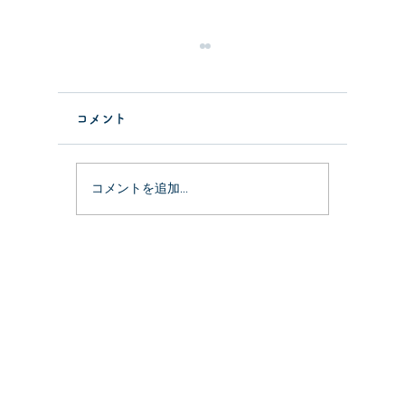
コメント
コメントを追加…
骨盤矯正vol.2「痛みの原
骨盤矯正
因は骨盤の歪み？」
歪むの