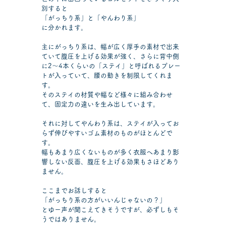
別すると
「がっちり系」と「やんわり系」
に分かれます。
主にがっちり系は、幅が広く厚手の素材で出来
ていて腹圧を上げる効果が強く、さらに背中側
に2～4本くらいの「ステイ」と呼ばれるプレー
トが入っていて、腰の動きを制限してくれま
す。
そのステイの材質や幅など様々に組み合わせ
て、固定力の違いを生み出しています。
それに対してやんわり系は、ステイが入ってお
らず伸びやすいゴム素材のものがほとんどで
す。
幅もあまり広くないものが多く衣服へあまり影
響しない反面、腹圧を上げる効果もさほどあり
ません。
ここまでお話しすると
「がっちり系の方がいいんじゃないの？」
とゆー声が聞こえてきそうですが、必ずしもそ
うではありません。