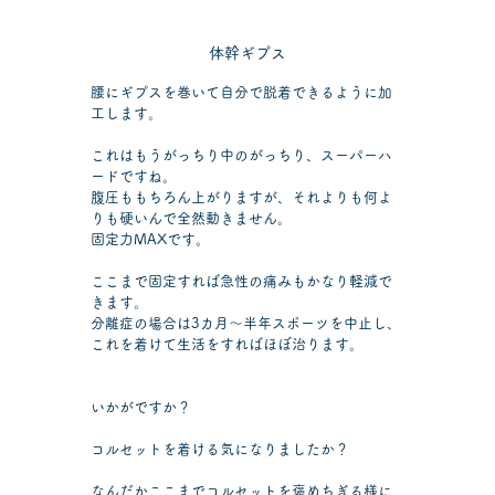
体幹ギプス
腰にギプスを巻いて自分で脱着できるように加
工します。
これはもうがっちり中のがっちり、スーパーハ
ードですね。
腹圧ももちろん上がりますが、それよりも何よ
りも硬いんで全然動きません。
固定力MAXです。
ここまで固定すれば急性の痛みもかなり軽減で
きます。
分離症の場合は3カ月～半年スポーツを中止し、
これを着けて生活をすればほぼ治ります。
いかがですか？
コルセットを着ける気になりましたか？
なんだかここまでコルセットを褒めちぎる様に