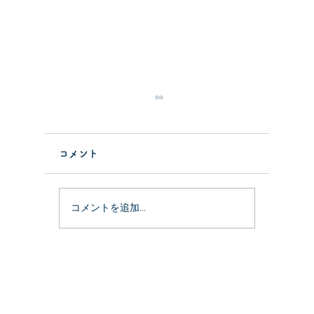
コメント
なんて日だ
コメントを追加…
堅いト
きた