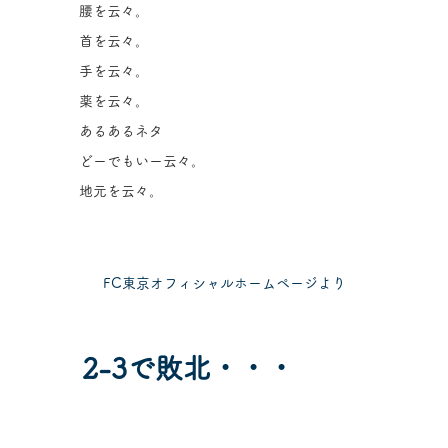
腰を云々。
首を云々。
手を云々。
薬を云々。
あるあるネタ
どーでもいー云々。
地元を云々。
FC東京オフィシャルホームページより
2-3で敗北・・・