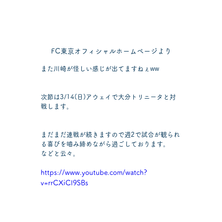
FC東京オフィシャルホームページより
また川崎が怪しい感じが出てますねぇww
次節は3/14(日)アウェイで大分トリニータと対
戦します。
まだまだ連戦が続きますので週2で試合が観られ
る喜びを嚙み締めながら過ごしております。
などと云々。
https://www.youtube.com/watch?
v=rrCXiCl9SBs