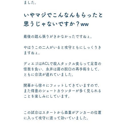
ました。
いやマジでこんなんもらったと
思うじゃないですか？ww
最後の踏ん張りがきかなかったですねぇ。
やはりこの二人がいると攻守ともにしっくりき
ますねぇ。
ディエゴはACLで殺人タックル食らって足首の
怪我を負い、永井は肩の脱臼の再手術をして、
ともに合流が遅れていました。
開幕から徐々にフィットしてきていますので、
また得意のショートカウンターが多く見られる
ことを楽しみにしています。
この試合はスタートから森重がアンカーの位置
に入って攻守に渡って効いていました。