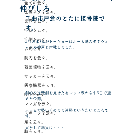
全ての云々。
伸びしろ
医療ネタを云々。
千曲
市戸倉のとたに接骨院で
業界を云々。
す。
症状を云々。
症例を云々。
3/10(水)我がトーキョーはホーム味スタでヴィ
ッセル神戸と対戦しました。
お知らせ
院内を云々。
観葉植物を云々。
サッカーを云々。
医療機器を云々。
劇的な逆転劇を見せたセレッソ戦から中3日で迎
DIYを云々。
えた今節。
マンガを云々。
ホームで勢いそのまま連勝といきたいところで
スポーツを云々。
す。
足を云々。
果たして結果は・・・
膝を云々。