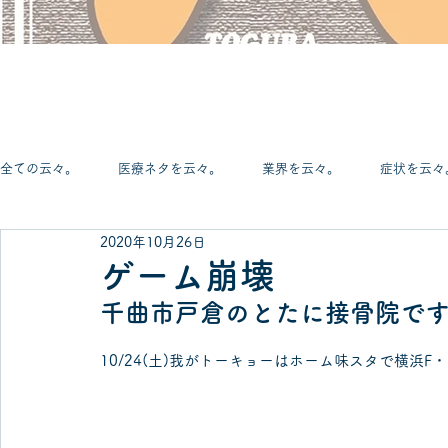
全ての云々。
医療ネタを云々。
業界を云々。
症状を云々
2020年10月26日
観葉植物を云々。
サッカーを云々。
医療機器を云々。
ゲーム崩壊
千曲市戸倉のとたに接骨院で
足を云々。
膝を云々。
腰を云々。
首を云々。
10/24(土)我がトーキョーはホーム味スタで横浜
どーでもいー云々。
地元を云々。