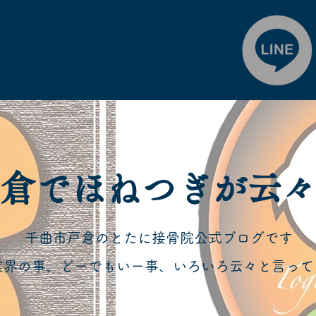
戸倉でほねつぎが云
千曲市戸倉のとたに接骨院公式ブログです
業界の事、どーでもいー事、いろいろ云々と言って