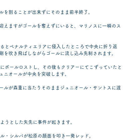
ルを割ることが出来ずにそのまま前半終了。
迎えますがゴールを奪えずにいると、マリノスに一瞬のス
れるとペナルティエリアに侵入したところで中央に折り返
剛を吹き飛ばしながらゴールに流し込み先制されます。
意にボールロストし、その後もクリアーにてこずっていたと
ュニオールが中央を突破します。
ールが森重に当たりそのままジュニオール・サントスに渡
。
めようとした矢先に事件が起きます。
ール・シルバが松原の顔面を叩き一発レッド。