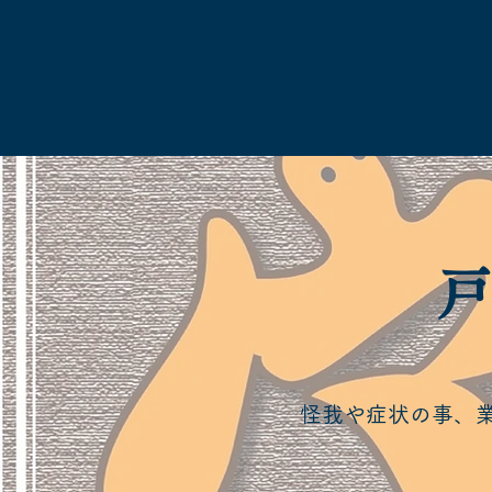
​
怪我や症状の事、