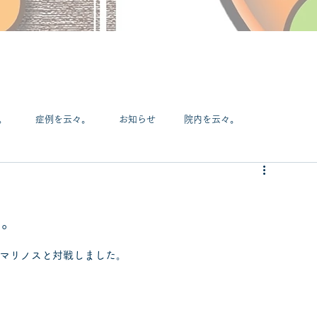
。
症例を云々。
お知らせ
院内を云々。
DIYを云々。
マンガを云々。
スポーツを云々。
す。
手を云々。
薬を云々。
あるあるネタ
F・マリノスと対戦しました。