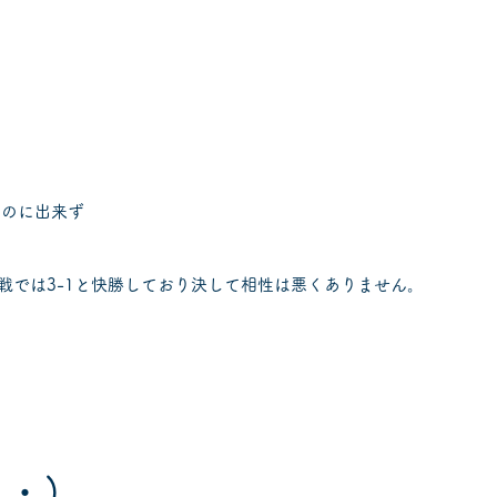
ものに出来ず
戦では3-1と快勝しており決して相性は悪くありません。
・)