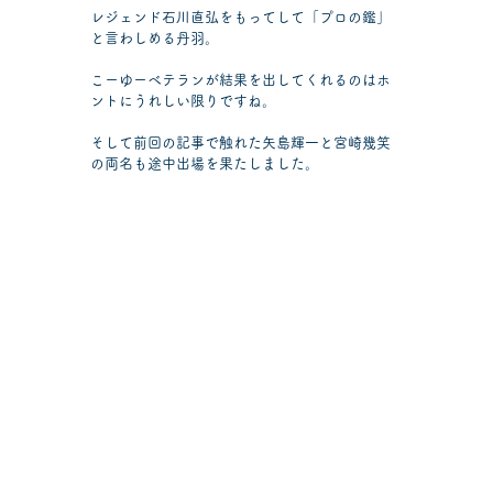
レジェンド石川直弘をもってして「プロの鑑」
と言わしめる丹羽。
こーゆーベテランが結果を出してくれるのはホ
ントにうれしい限りですね。
そして前回の記事で触れた矢島輝一と宮崎幾笑
の両名も途中出場を果たしました。