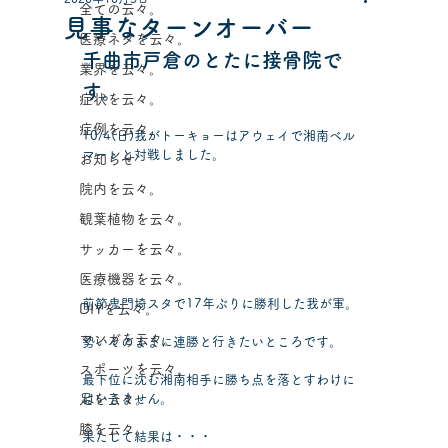
全ての云々。
見事なターンオーバー
医療ネタを云々。
千曲市戸倉のとたに接骨院で
業界を云々。
す。
症状を云々。
症例を云々。
10/4(日)我がトーキョーはアウェイで湘南ベル
マーレと対戦しました。
お知らせ
院内を云々。
観葉植物を云々。
サッカーを云々。
医療機器を云々。
前節鬼門埼スタで17年ぶりに勝利した我が軍。
DIYを云々。
マンガを云々。
勢いそのままに連勝と行きたいところです。
スポーツを云々。
最下位に沈む湘南相手に勝ち点を落とすわけに
足を云々。
はいきません。
膝を云々。
果たして結果は・・・