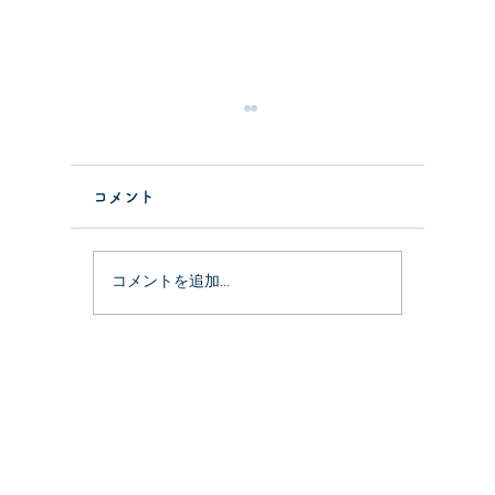
コメント
なんて日だ
コメントを追加…
堅いト
きた