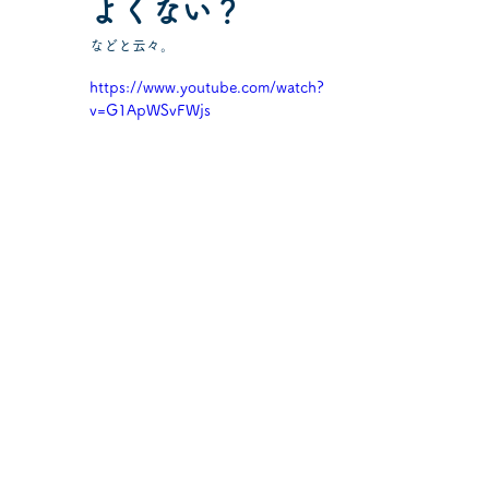
よくない？
などと云々。
https://www.youtube.com/watch?
v=G1ApWSvFWjs