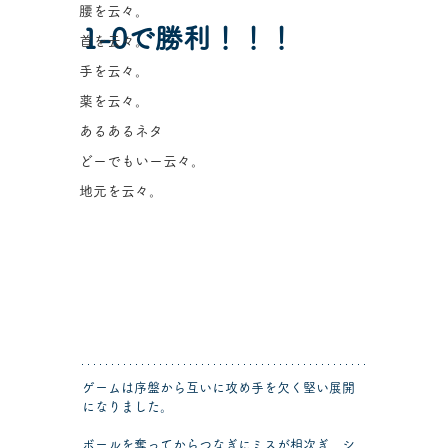
腰を云々。
1-0で勝利！！！
首を云々。
手を云々。
薬を云々。
あるあるネタ
どーでもいー云々。
地元を云々。
ゲームは序盤から互いに攻め手を欠く堅い展開
になりました。
ボールを奪ってからつなぎにミスが相次ぎ、シ