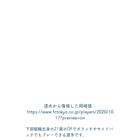
清水から復帰した岡崎慎：
https://www.fctokyo.co.jp/players/2020/10
17?preview=on
下部組織出身の21歳のDFでボランチやサイドバ
ックでもプレーできる選手です。