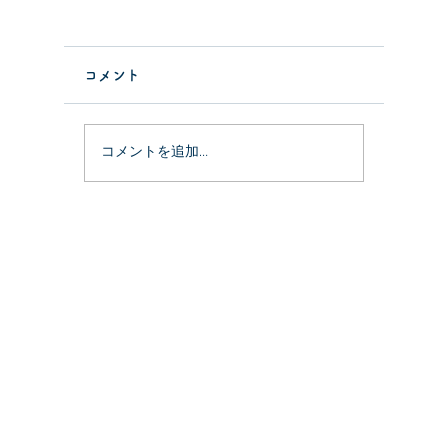
コメント
ソファを
コメントを追加…
おむつ交換台を作ってみ
た。