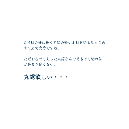
2×4材の様に長くて幅の短い木材を切るならこの
やり方で充分ですね。
ただお古でもらった丸鋸なんでそもそも切れ味
があまり良くない。
丸鋸欲しい・・・