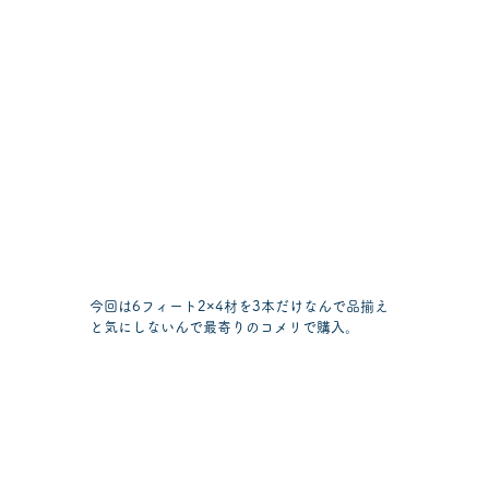
今回は6フィート2×4材を3本だけなんで品揃え
と気にしないんで最寄りのコメリで購入。