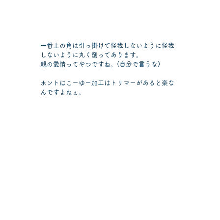
一番上の角は引っ掛けて怪我しないように怪我
しないように丸く削ってあります。
親の愛情ってやつですね。(自分で言うな)
ホントはこーゆー加工はトリマーがあると楽な
んですよねぇ。