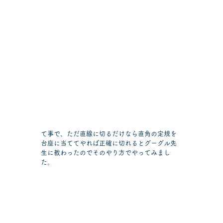
て事で、ただ直線に切るだけなら直角の定規を
台座に当ててやれば正確に切れるとグーグル先
生に教わったのでそのやり方でやってみまし
た。