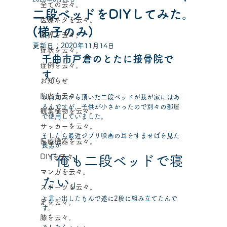
全ての云々。
二段ベッドをDIYしてみた。
医療ネタを云々。
(梯子のみ)
業界を云々。
更新日：
2020年11月14日
症状を云々。
千曲市戸倉のとたに接骨院で
症例を云々。
す。
お知らせ
院内を云々。
以前知人から頂いた二段ベッドが我が家にはあ
るんですが、子供が小さかったので別々の部屋
観葉植物を云々。
で使用していました。
サッカーを云々。
そしたら最近ジブリ映画の耳をすませばを見た
医療機器を云々。
長男が
DIYを云々。
「俺も二段ベッドで寝
マンガを云々。
たい」
スポーツを云々。
と言い出したもんで遂に2段に組み立てたんで
足を云々。
す。
膝を云々。