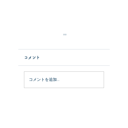
コメント
コメントを追加…
骨盤矯正vol.2「痛みの原
骨盤矯正
因は骨盤の歪み？」
歪むの