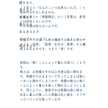
腰を云々。
こう言うと「なんだこいつ出来ないんだ。」と
首を云々。
思われるかもしれません。
正確に言うと「骨盤矯正」という言葉は、医学
手を云々。
には存在しないんです。
薬を云々。
だから僕は知らないんです。
あるあるネタ
どーでもいー云々。
骨盤というのは、人体を構成する数ある骨の中
のうち「仙骨」「尾骨」左右の「寛骨」から構
地元を云々。
成されるものです。つまり「骨」です。
役割は「傾くことによって重心を保つ」ことで
す。
例えば、お辞儀をすれば上半身は前に倒れま
す。骨盤がそのままついて行ってしまえば前に
バタンと倒れてしまうので、骨盤が後ろに傾く
ことによって重心を保って倒れないようにしま
す。同じように、後屈すれば骨盤は前に傾き、
右足に重心が乗ったら骨盤は左に傾き、そうや
ってバランスを取っています。