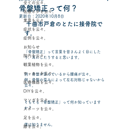
全ての云々。
骨盤矯正って何？
医療ネタを云々。
更新日：
2020年10月8日
業界を云々。
千曲市戸倉のとたに接骨院で
症状を云々。
す。
症例を云々。
お知らせ
「骨盤矯正」って言葉を皆さんよく目にした
院内を云々。
り、耳にしたりすると思います。
観葉植物を云々。
サッカーを云々。
例：骨盤が歪んでいるから腰痛が云々。
例：骨盤の歪みによって左右対称じゃないから
医療機器を云々。
云々。
DIYを云々。
マンガを云々。
そもそも「骨盤矯正」って何か知っています
か？
スポーツを云々。
足を云々。
僕は知りません。
膝を云々。