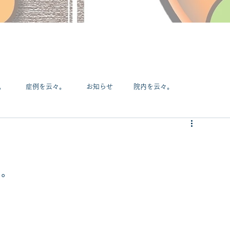
。
症例を云々。
お知らせ
院内を云々。
DIYを云々。
マンガを云々。
スポーツを云々。
ス
す。
手を云々。
薬を云々。
あるあるネタ