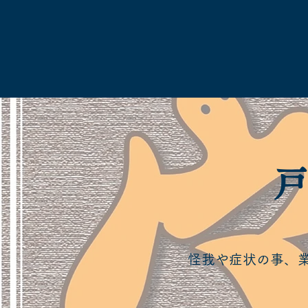
​
怪我や症状の事、