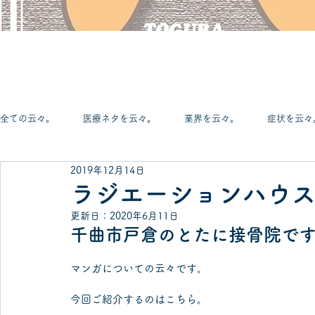
全ての云々。
医療ネタを云々。
業界を云々。
症状を云々
2019年12月14日
観葉植物を云々。
サッカーを云々。
医療機器を云々。
ラジエーションハウ
更新日：
2020年6月11日
千曲市戸倉のとたに接骨院で
足を云々。
膝を云々。
腰を云々。
首を云々。
マンガについての云々です。
どーでもいー云々。
地元を云々。
今回ご紹介するのはこちら。