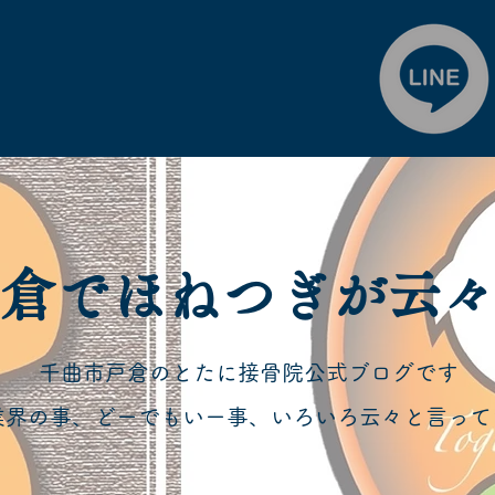
戸倉でほねつぎが云
千曲市戸倉のとたに接骨院公式ブログです
業界の事、どーでもいー事、いろいろ云々と言って