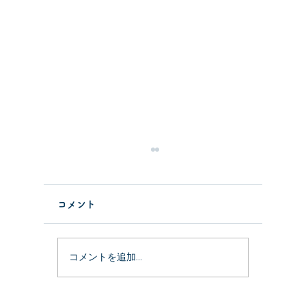
コメント
祝！開業
カネノナルキのその後5
コメントを追加…