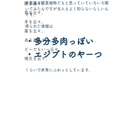
不思議な観葉植物だなと思っていていろいろ聞
腰を云々。
いてみたんですが当人もよく知らないらしいん
首を云々。
です。
手を云々。
得られた情報は
薬を云々。
・多分多肉っぽい
あるあるネタ
どーでもいー云々。
・エジプトのやーつ
地元を云々。
くらいで非常にふわっとしています。