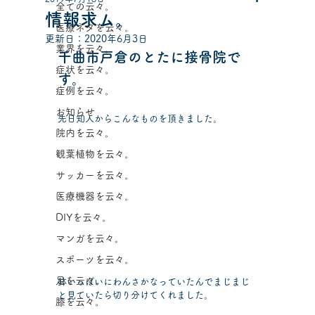
全ての云々。
情報求ム。
医療ネタを云々。
更新日：
2020年6月3日
業界を云々。
千曲市戸倉のとたに接骨院で
症状を云々。
す。
症例を云々。
お知らせ
先日知人からこんなものを頂きました。
院内を云々。
観葉植物を云々。
サッカーを云々。
医療機器を云々。
DIYを云々。
マンガを云々。
スポーツを云々。
足を云々。
鉢いっぱいにわんさかなっていたんでまじまじ
と見ていたら切り分けてくれました。
膝を云々。