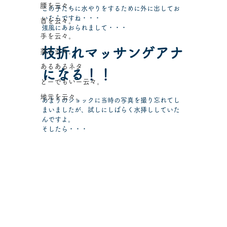
腰を云々。
この子たちに水やりをするために外に出してお
いたらですね・・・
首を云々。
強風にあおられまして・・・
手を云々。
枝折れマッサンゲアナ
薬を云々。
あるあるネタ
になる！！
どーでもいー云々。
地元を云々。
あまりのショックに当時の写真を撮り忘れてし
まいましたが、試しにしばらく水挿ししていた
んですよ。
そしたら・・・