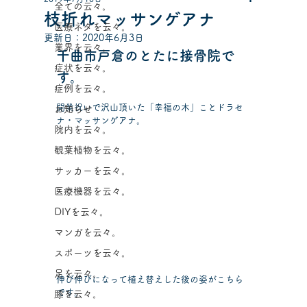
全ての云々。
枝折れマッサンゲアナ
医療ネタを云々。
更新日：
2020年6月3日
業界を云々。
千曲市戸倉のとたに接骨院で
症状を云々。
す。
症例を云々。
開業祝いで沢山頂いた「幸福の木」ことドラセ
お知らせ
ナ・マッサンゲアナ。
院内を云々。
観葉植物を云々。
サッカーを云々。
医療機器を云々。
DIYを云々。
マンガを云々。
スポーツを云々。
足を云々。
伸び伸びになって植え替えした後の姿がこちら
です。
膝を云々。