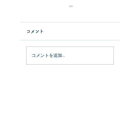
コメント
祝！開業
カネノナルキのその後5
コメントを追加…