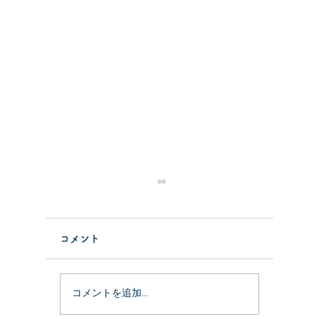
コメント
祝！開業
カネノナルキのその後5
コメントを追加…