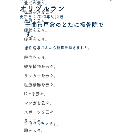
全ての云々。
オリヅルラン
医療ネタを云々。
更新日：
2020年6月3日
業界を云々。
千曲市戸倉のとたに接骨院で
症状を云々。
す。
症例を云々。
また患者さんから植物を頂きました。
お知らせ
院内を云々。
観葉植物を云々。
サッカーを云々。
医療機器を云々。
DIYを云々。
マンガを云々。
スポーツを云々。
足を云々。
オリヅルランです。
膝を云々。